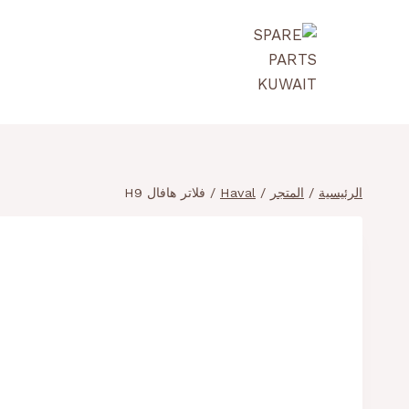
لتجاوز
لى
لمحتوى
الرئيسية
/
المتجر
/
Haval
/
فلاتر هافال H9