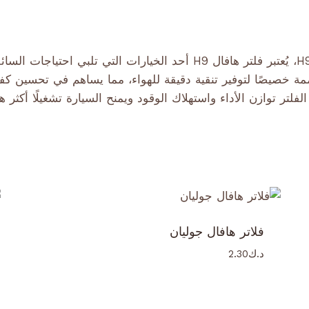
عند البحث عن حلول موثوقة لصيانة سيارات هافال H9، يُعتبر فلتر هافال H9 
ممة خصيصًا لتوفير تنقية دقيقة للهواء، مما يساهم في تحسين ك
فلتر توازن الأداء واستهلاك الوقود ويمنح السيارة تشغيلًا أكثر
فلاتر هافال جوليان
د.ك
2.30