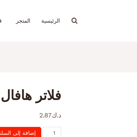
الرئيسية
المتجر
ق
فلاتر هافال H9
د.ك
2.87
كمية
إضافة إلى السلة