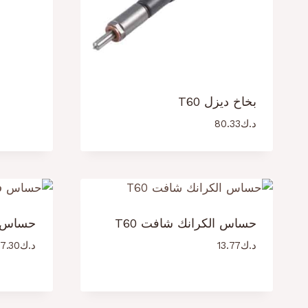
بخاخ ديزل T60
د.ك
80.33
حساس الكرانك شافت T60
حساس فل
د.ك
13.77
د.ك
7.30