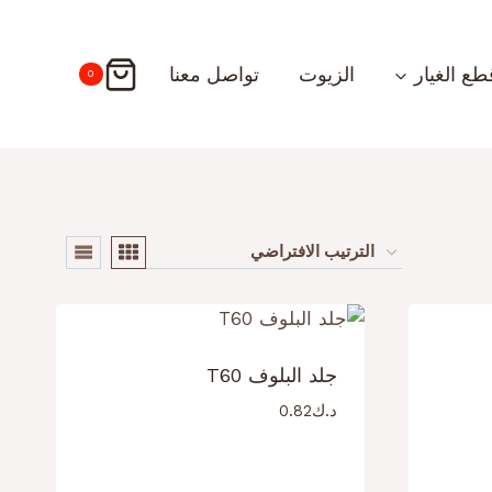
طع الغيار
الزيوت
تواصل معنا
0
جلد البلوف T60
د.ك
0.82