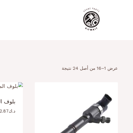
لتجاوز
لى
لمحتوى
عرض 1–16 من أصل 24 نتيجة
بلوف المك
د.ك
2.87