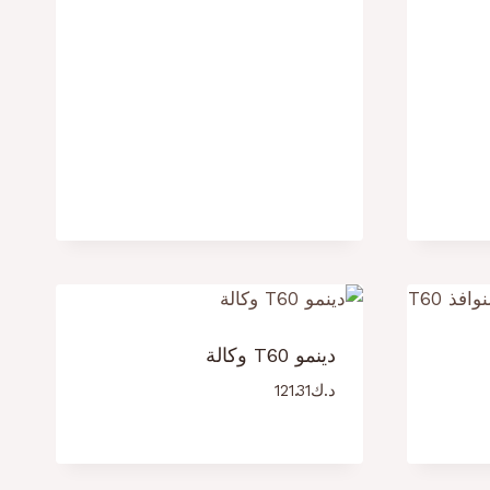
دينمو T60 وكالة
د.ك
121.31