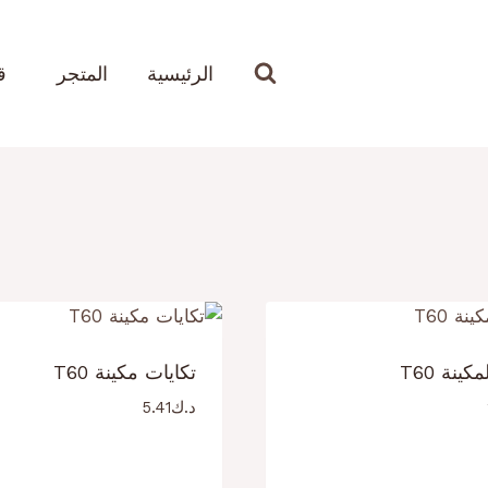
الرئيسية
المتجر
ق
ينة T60
تكايات مكينة T60
د.ك
5.41