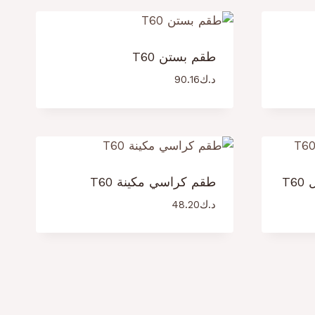
طقم بستن T60
د.ك
90.16
T6
طقم كراسي مكينة T60
د.ك
48.20