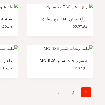
ذراع بستن T60 مع سبايك
سلة علو
د.ك
65.57
د.ك
4.26
طقم رنجات شنبر MG RX5
طقم سل
د.ك
31.97
د.ك
2.46
←
2
1