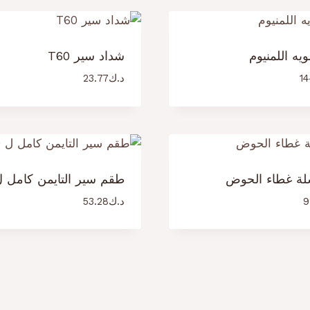
يه اللمنيوم
شداد سير T60
14
د.ك
23.77
ة غطاء الحوض
طقم سير التايمن كامل ل 0
9
د.ك
53.28