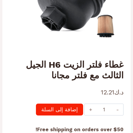
غطاء فلتر الزيت H6 الجيل
الثالث مع فلتر مجانا
د.ك
12.21
كمية
إضافة إلى السلة
غطاء
فلتر
Free shipping on orders over $50!
الزيت