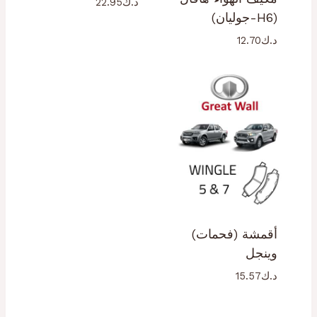
د.ك
22.95
(H6-جوليان)
د.ك
12.70
أقمشة (فحمات)
وينجل
د.ك
15.57